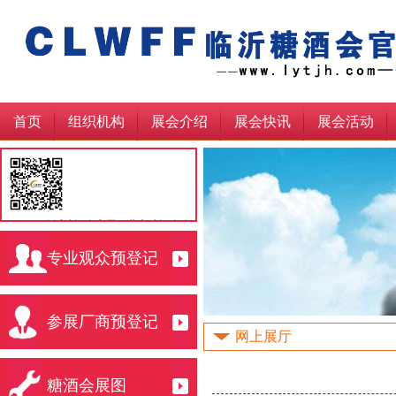
首页
组织机构
展会介绍
展会快讯
展会活动
临沂糖酒会官网，北方糖酒会会
http://lytjh.com/
专业观众预登记
请展商观众点此收藏
参展厂商预登记
网上展厅
糖酒会展图