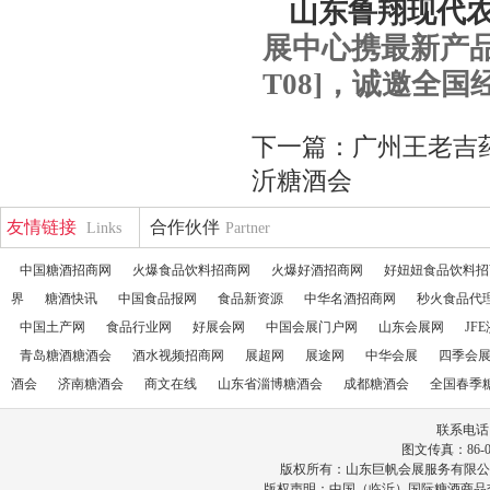
山东鲁翔现代
展中心携最新产品
T08]，诚邀全
下一篇：
广州王老吉
沂糖酒会
友情链接
合作伙伴
Links
Partner
中国糖酒招商网
火爆食品饮料招商网
火爆好酒招商网
好妞妞食品饮料招
界
糖酒快讯
中国食品报网
食品新资源
中华名酒招商网
秒火食品代
中国土产网
食品行业网
好展会网
中国会展门户网
山东会展网
JF
青岛糖酒糖酒会
酒水视频招商网
展超网
展途网
中华会展
四季会
酒会
济南糖酒会
商文在线
山东省淄博糖酒会
成都糖酒会
全国春季
联系电话：86
图文传真：86-053
版权所有：山东巨帆会展服务有限公
版权声明：中国（临沂）国际糖酒商品