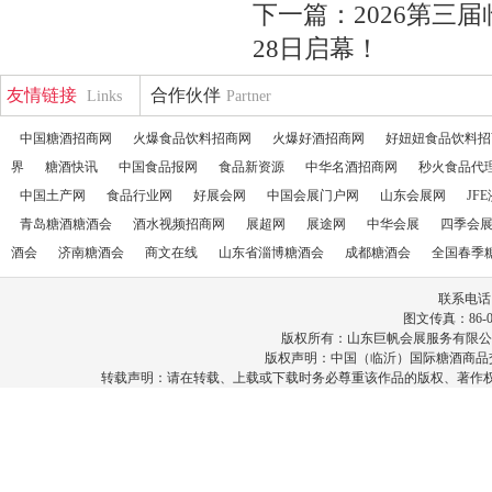
下一篇：
2026第三
28日启幕！
友情链接
合作伙伴
Links
Partner
中国糖酒招商网
火爆食品饮料招商网
火爆好酒招商网
好妞妞食品饮料招
界
糖酒快讯
中国食品报网
食品新资源
中华名酒招商网
秒火食品代
中国土产网
食品行业网
好展会网
中国会展门户网
山东会展网
JF
青岛糖酒糖酒会
酒水视频招商网
展超网
展途网
中华会展
四季会
酒会
济南糖酒会
商文在线
山东省淄博糖酒会
成都糖酒会
全国春季
联系电话：86
图文传真：86-053
版权所有：山东巨帆会展服务有限公
版权声明：中国（临沂）国际糖酒商品
转载声明：请在转载、上载或下载时务必尊重该作品的版权、著作