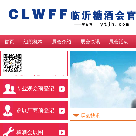
首页
组织机构
展会介绍
展会快讯
展会活动
临沂糖酒会官网，北方糖酒会会
http://lytjh.com/
专业观众预登记
请展商观众点此收藏
参展厂商预登记
展会快讯
糖酒会展图